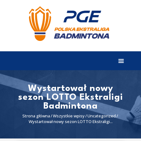
EKSTRALIGA
Aktualności
Drużyny
Tabela
Wyniki
Wystartował nowy
sezon LOTTO Ekstraligi
Terminarz
Badmintona
Partnerzy
Strona główna
Wszystkie wpisy
Uncategorized
I liga
Wystartował nowy sezon LOTTO Ekstraligi...
II liga