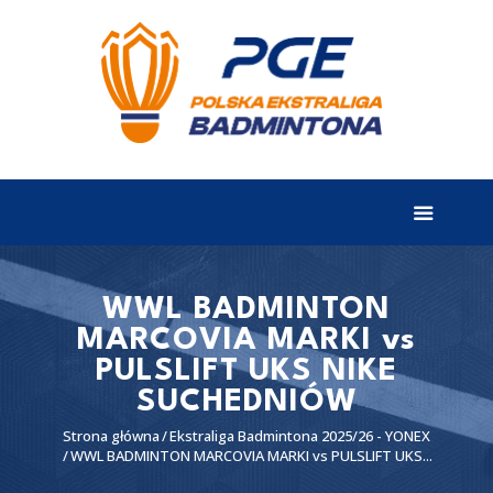
EKSTRALIGA
Aktualności
Drużyny
Tabela
Wyniki
WWL BADMINTON
MARCOVIA MARKI vs
Terminarz
PULSLIFT UKS NIKE
Partnerzy
SUCHEDNIÓW
I liga
Strona główna
Ekstraliga Badmintona 2025/26 - YONEX
WWL BADMINTON MARCOVIA MARKI vs PULSLIFT UKS...
II liga