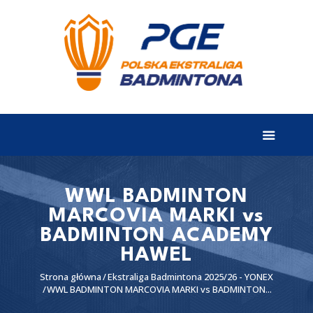
EKSTRALIGA
Aktualności
Drużyny
Tabela
Wyniki
WWL BADMINTON
MARCOVIA MARKI vs
Terminarz
BADMINTON ACADEMY
Partnerzy
HAWEL
I liga
Strona główna
Ekstraliga Badmintona 2025/26 - YONEX
WWL BADMINTON MARCOVIA MARKI vs BADMINTON...
II liga