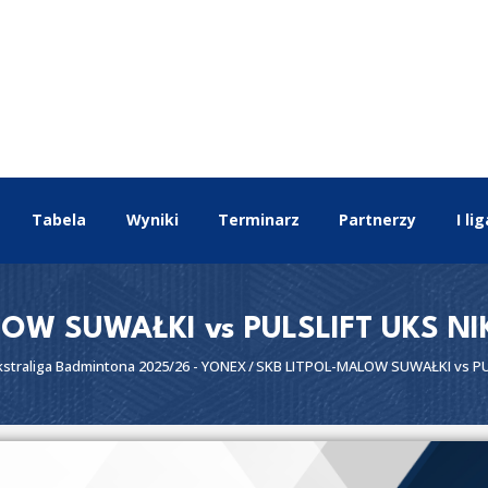
EKSTRALIGA
Aktualności
Drużyny
Tabela
Wyniki
Terminarz
Tabela
Wyniki
Terminarz
Partnerzy
I lig
Partnerzy
I liga
II liga
LOW SUWAŁKI vs PULSLIFT UKS N
kstraliga Badmintona 2025/26 - YONEX
SKB LITPOL-MALOW SUWAŁKI vs PUL