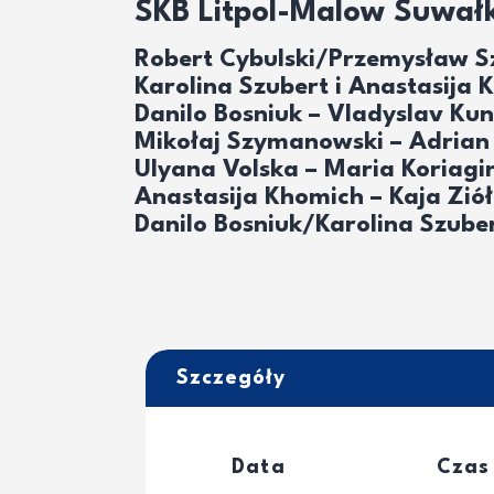
SKB Litpol-Malow Suwałki
Robert Cybulski/Przemysław Sz
Karolina Szubert i Anastasija 
Danilo Bosniuk – Vladyslav Kunin
Mikołaj Szymanowski – Adrian D
Ulyana Volska – Maria Koriagina
Anastasija Khomich – Kaja Ziół
Danilo Bosniuk/Karolina Szuber
Szczegóły
Data
Czas