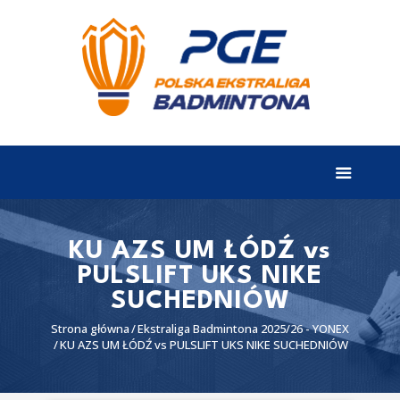
EKSTRALIGA
Aktualności
Drużyny
Tabela
Wyniki
KU AZS UM ŁÓDŹ vs
PULSLIFT UKS NIKE
Terminarz
SUCHEDNIÓW
Partnerzy
Strona główna
Ekstraliga Badmintona 2025/26 - YONEX
I liga
KU AZS UM ŁÓDŹ vs PULSLIFT UKS NIKE SUCHEDNIÓW
II liga