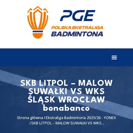
EKSTRALIGA
Aktualności
Drużyny
Tabela
Wyniki
SKB LITPOL – MALOW
SUWAŁKI VS WKS
Terminarz
ŚLĄSK WROCŁAW
Partnerzy
bonabanco
I liga
Strona główna
Ekstraliga Badmintona 2025/26 - YONEX
SKB LITPOL – MALOW SUWAŁKI VS WKS...
II liga