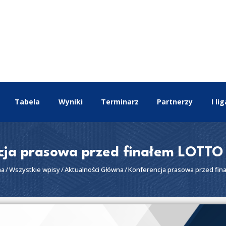
EKSTRALIGA
Aktualności
Drużyny
Tabela
Wyniki
Terminarz
Tabela
Wyniki
Terminarz
Partnerzy
I lig
Partnerzy
I liga
II liga
cja prasowa przed finałem LOTTO E
na
Wszystkie wpisy
Aktualności Główna
Konferencja prasowa przed fin