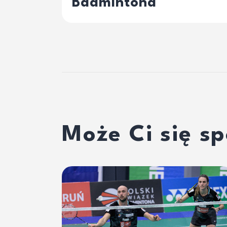
Badmintona
Może Ci się s