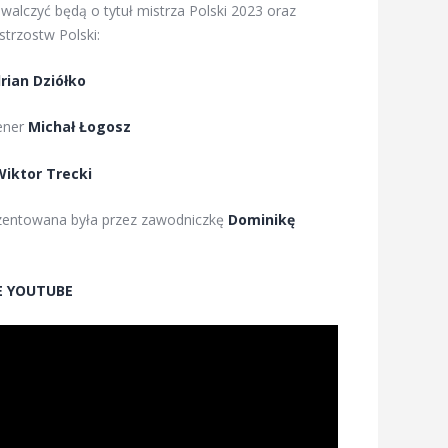
 walczyć będą o tytuł mistrza Polski 2023 oraz
trzostw Polski:
rian Dziółko
rener
Michał Łogosz
Wiktor Trecki
ezentowana była przez zawodniczkę
Dominikę
E YOUTUBE