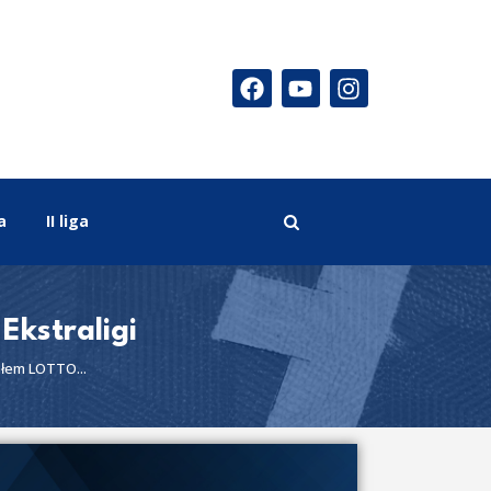
a
II liga
kstraligi
ałem LOTTO...