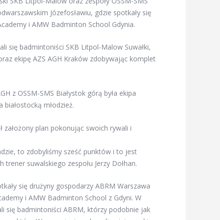
Polski SKB Litpol-Malow oraz zespoły OSSM-SMS
odwarszawskim Józefosławiu, gdzie spotkały się
Academy i AMW Badminton School Gdynia.
li się badmintoniści SKB Litpol-Malow Suwałki,
u oraz ekipę AZS AGH Kraków zdobywając komplet
GH z OSSM-SMS Białystok górą była ekipa
a białostocką młodzież.
 założony plan pokonując swoich rywali i
dzie, to zdobyliśmy sześć punktów i to jest
h trener suwalskiego zespołu Jerzy Dołhan.
otkały się drużyny gospodarzy ABRM Warszawa
Academy i AMW Badminton School z Gdyni. W
li się badmintoniści ABRM, którzy podobnie jak