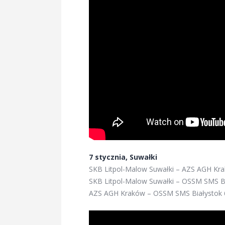
7 stycznia, Suwałki
SKB Litpol-Malow Suwałki – AZS AGH Kra
SKB Litpol-Malow Suwałki – OSSM SMS Bi
AZS AGH Kraków – OSSM SMS Białystok 