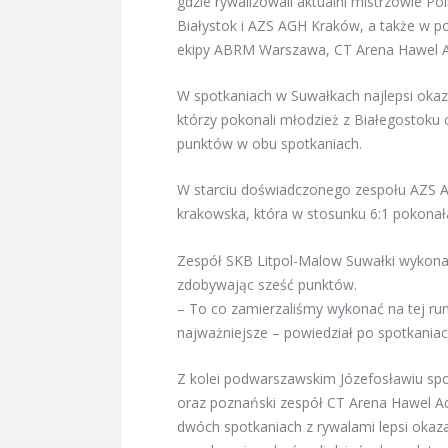
gdzie rywalizowali aktualni mistrzowie 
Białystok i AZS AGH Kraków, a także w p
ekipy ABRM Warszawa, CT Arena Hawel 
W spotkaniach w Suwałkach najlepsi okaza
którzy pokonali młodzież z Białegostok
punktów w obu spotkaniach.
W starciu doświadczonego zespołu AZS A
krakowska, która w stosunku 6:1 pokonał
Zespół SKB Litpol-Malow Suwałki wykonał
zdobywając sześć punktów.
– To co zamierzaliśmy wykonać na tej run
najważniejsze – powiedział po spotkaniac
Z kolei podwarszawskim Józefosławiu sp
oraz poznański zespół CT Arena Hawel 
dwóch spotkaniach z rywalami lepsi okaza