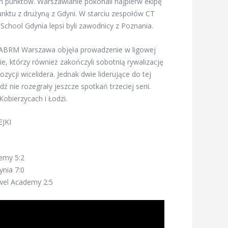
m punktów. Warszawianie pokonali najpierw ekipę
punktu z drużyną z Gdyni. W starciu zespołów CT
hool Gdynia lepsi byli zawodnicy z Poznania.
 ABRM Warszawa objęła prowadzenie w ligowej
ie, którzy również zakończyli sobotnią rywalizację
ycji wicelidera. Jednak dwie liderujące do tej
 nie rozegrały jeszcze spotkań trzeciej serii.
obierzycach i Łodzi.
JKI
emy 5:2
nia 7:0
wel Academy 2:5