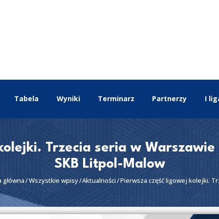
EKSTRALIGA
Aktualności
Tabela
Wyniki
Terminarz
Partnerzy
I lig
Drużyny
Tabela
Wyniki
kolejki. Trzecia seria w Warszawi
Terminarz
SKB Litpol-Malow
Partnerzy
a główna
Wszystkie wpisy
Aktualności
Pierwsza część ligowej kolejki. Trz
I liga
II liga