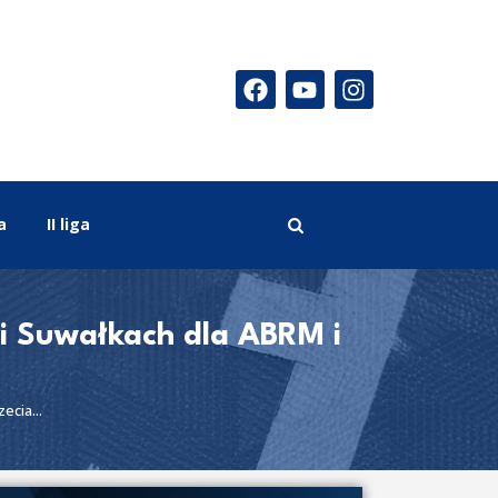
a
II liga
e i Suwałkach dla ABRM i
ecia...