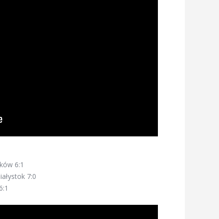
ków 6:1
ałystok 7:0
6:1