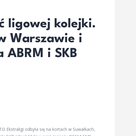
 ligowej kolejki.
 w Warszawie i
a ABRM i SKB
TO Ekstraligi odbyła się na kortach w Suwałkach,