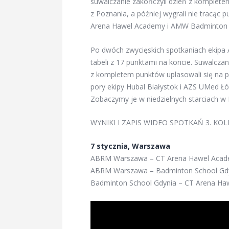
suwalczanie zakończyli dzień z komplete
z Poznania, a później wygrali nie tracąc 
Arena Hawel Academy i AMW Badminton Sc
Po dwóch zwycięskich spotkaniach ekipa
tabeli z 17 punktami na koncie. Suwalczan
z kompletem punktów uplasowali się na poz
pory ekipy Hubal Białystok i AZS UMed Łódź
Zobaczymy je w niedzielnych starciach w K
WYNIKI I ZAPIS WIDEO SPOTKAŃ 3. KOLE
7 stycznia, Warszawa
ABRM Warszawa – CT Arena Hawel Acad
ABRM Warszawa – Badminton School Gdy
Badminton School Gdynia – CT Arena Ha