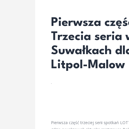
Pierwsza część
Trzecia seria
Suwałkach dl
Litpol-Malow
.
Pierwsza część trzeciej serii spotkań LOT