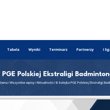
EKSTRALIGA
Aktualności
Drużyny
Tabela
Wyniki
Terminarz
Tabela
Wyniki
Terminarz
Partnerzy
I lig
Partnerzy
I liga
II liga
a PGE Polskiej Ekstraligi Badminto
łówna
Wszystkie wpisy
Aktualności
8. kolejka PGE Polskiej Ekstraligi Bad