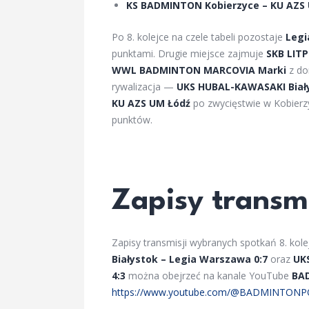
KS BADMINTON Kobierzyce – KU AZS 
Po 8. kolejce na czele tabeli pozostaje
Legi
punktami. Drugie miejsce zajmuje
SKB LIT
WWL BADMINTON MARCOVIA Marki
z do
rywalizacja —
UKS HUBAL-KAWASAKI Biał
KU AZS UM Łódź
po zwycięstwie w Kobierzy
punktów.
Zapisy transmi
Zapisy transmisji wybranych spotkań 8. kol
Białystok – Legia Warszawa 0:7
oraz
UK
4:3
można obejrzeć na kanale YouTube
BA
https://www.youtube.com/@BADMINTON