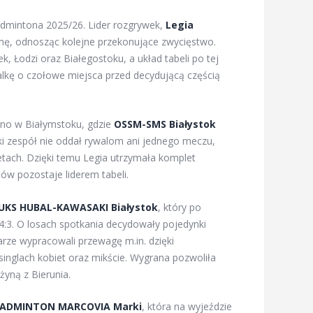
Badmintona 2025/26. Lider rozgrywek,
Legia
rmę, odnosząc kolejne przekonujące zwycięstwo.
, Łodzi oraz Białegostoku, a układ tabeli po tej
alkę o czołowe miejsca przed decydującą częścią
ano w Białymstoku, gdzie
OSSM-SMS Białystok
i zespół nie oddał rywalom ani jednego meczu,
tach. Dzięki temu Legia utrzymała komplet
ów pozostaje liderem tabeli.
UKS HUBAL-KAWASAKI Białystok
, który po
4:3. O losach spotkania decydowały pojedynki
rze wypracowali przewagę m.in. dzięki
nglach kobiet oraz mikście. Wygrana pozwoliła
yną z Bierunia.
ADMINTON MARCOVIA Marki
, która na wyjeździe