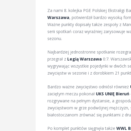
Za nami 8. kolejka PGE Polskiej Ekstraligi 
Warszawa
, potwierdził bardzo wysoką fo
Ważne punkty dopisały także zespoły z Marek
serii spotkań coraz wyraźniej zarysowuje w
sezonu.
Najbardziej jednostronne spotkanie rozegr
przegrał z
Legią Warszawa
0:7. Warszawsk
wygrywając wszystkie pojedynki w dwóch se
zwycięstw w sezonie i z dorobkiem 21 punkt
Bardzo ważne zwycięstwo odniósł również
zaciętym meczu pokonał
UKS UNIĘ Bieruń
rozgrywane na pełnym dystansie, a gospoda
zwycięstwom w grze podwójnej mężczyzn, si
białostoczanom zrównać się punktami z druż
Po komplet punktów sięgnęła także
WWL B