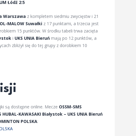
UM Łódź 2:5
a Warszawa
z kompletem siedmiu zwycięstw i 21
POL-MALOW Suwałki
z 17 punktami, a trzecia jest
robkiem 15 punktów. W środku tabeli trwa zacięta
ystok
i
UKS UNIA Bieruń
mają po 12 punktów, a
cach zbliżył się do tej grupy z dorobkiem 10
sji
ejki są dostępne online. Mecze
OSSM-SMS
S HUBAL-KAWASAKI Białystok – UKS UNIA Bieruń
DMINTON POLSKA
:
POLSKA