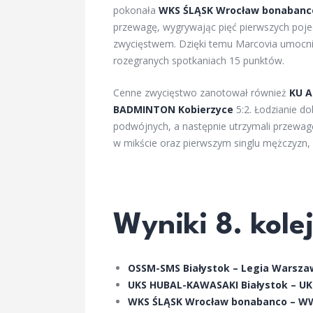
pokonała
WKS ŚLĄSK Wrocław bonabanc
przewagę, wygrywając pięć pierwszych poj
zwycięstwem. Dzięki temu Marcovia umocniła
rozegranych spotkaniach 15 punktów.
Cenne zwycięstwo zanotował również
KU A
BADMINTON Kobierzyce
5:2. Łodzianie d
podwójnych, a następnie utrzymali przewag
w mikście oraz pierwszym singlu mężczyzn, k
Wyniki 8. kolej
OSSM-SMS Białystok – Legia Warsza
UKS HUBAL-KAWASAKI Białystok – UKS
WKS ŚLĄSK Wrocław bonabanco – W