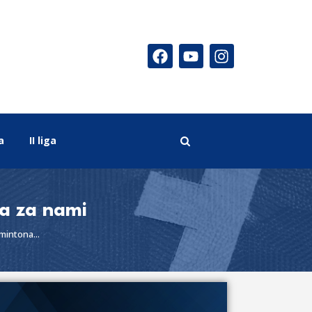
a
II liga
na za nami
mintona...