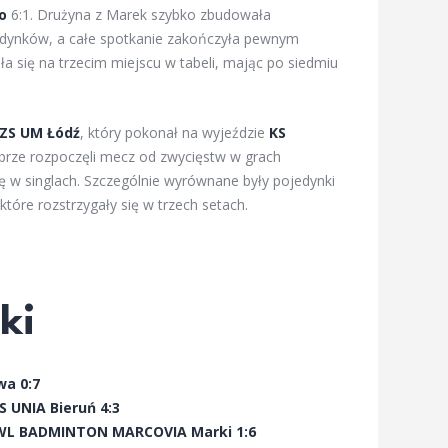
o
6:1. Drużyna z Marek szybko zbudowała
edynków, a całe spotkanie zakończyła pewnym
 się na trzecim miejscu w tabeli, mając po siedmiu
ZS UM Łódź
, który pokonał na wyjeździe
KS
obrze rozpoczęli mecz od zwycięstw w grach
ę w singlach. Szczególnie wyrównane były pojedynki
tóre rozstrzygały się w trzech setach.
ki
wa 0:7
 UNIA Bieruń 4:3
WL BADMINTON MARCOVIA Marki 1:6