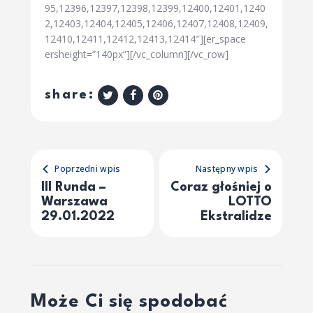
95,12396,12397,12398,12399,12400,12401,1240
2,12403,12404,12405,12406,12407,12408,12409,
12410,12411,12412,12413,12414″][er_space
ersheight=”140px”][/vc_column][/vc_row]
share:
Poprzedni wpis
Następny wpis
III Runda –
Coraz głośniej o
Warszawa
LOTTO
29.01.2022
Ekstralidze
Może Ci się spodobać