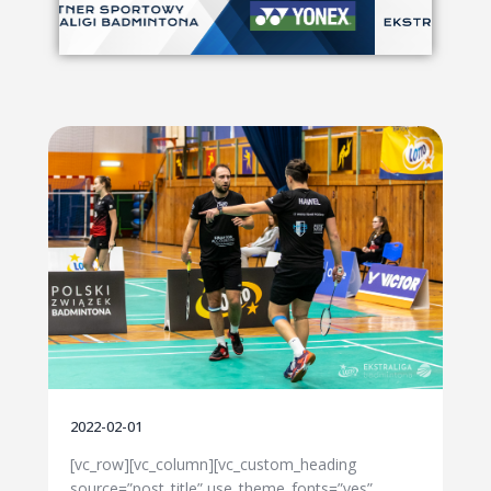
2022-02-01
[vc_row][vc_column][vc_custom_heading
source=”post_title” use_theme_fonts=”yes”