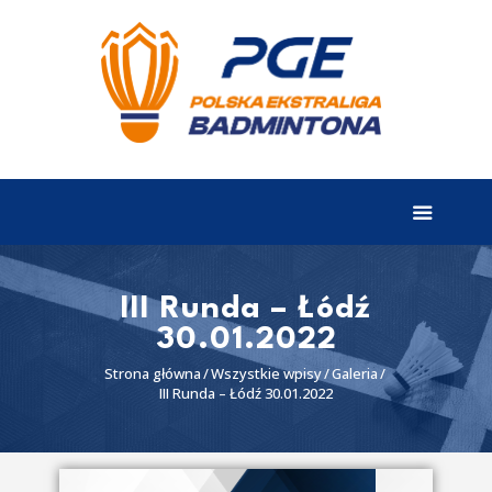
EKSTRALIGA
Aktualności
Drużyny
Tabela
Wyniki
III Runda – Łódź
30.01.2022
Terminarz
Strona główna
Wszystkie wpisy
Galeria
Partnerzy
III Runda – Łódź 30.01.2022
I liga
II liga