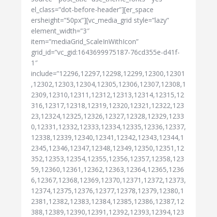
el_class=”dot-before-header”][er_space
ersheight=”50px”][vc_media_grid style=”lazy”
element_width=”3″
item=”mediaGrid_ScaleInWithIcon”
grid_id=”vc_gid:1643699975187-76cd355e-d41f-
1″
include=”12296,12297,12298,12299,12300,12301
,12302,12303,12304,12305,12306,12307,12308,1
2309,12310,12311,12312,12313,12314,12315,12
316,12317,12318,12319,12320,12321,12322,123
23,12324,12325,12326,12327,12328,12329,1233
0,12331,12332,12333,12334,12335,12336,12337,
12338,12339,12340,12341,12342,12343,12344,1
2345,12346,12347,12348,12349,12350,12351,12
352,12353,12354,12355,12356,12357,12358,123
59,12360,12361,12362,12363,12364,12365,1236
6,12367,12368,12369,12370,12371,12372,12373,
12374,12375,12376,12377,12378,12379,12380,1
2381,12382,12383,12384,12385,12386,12387,12
388,12389,12390,12391,12392,12393,12394,123