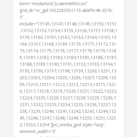
item=”mediaGrid_ScaleInWithIcon”
grid_id=”vc_gid:1652283501110-ab8f9c4b-d21b-
5″
include=”13145,13147,13148,13149,13150,13151
,13152,13153,13154,13155,13156,13157,13158,1
3159,13160,13161,13162,13163,13164,13165,13
166,13167,13168,13169,13170,13171,13172,131
73,13174,13175,13176,13177,13178,13179,1318
0,13181,13182,13183,13184,13185,13186,13187,
13188,13189,13190,13191,13192,13193,13194,1
3195,13196,13197,13198,13199,13200,13201,13
202,13203,13204,13205,13206,13207,13208,132
09,13210,13211,13212,13213,13214,13215,1321
6,13217,13218,13219,13220,13221,13222,13223,
13224,13225,13226,13227,13228,13229,13230,1
3231,13232,13233,13234,13235,13236,13237,13
238,13239,13240,13241,13242,13243,13244,132
45,13246,13247,13248,13249,13250,13251,1325
2,13253,13254″][vc_media_grid style=”lazy”
element_width=”3″