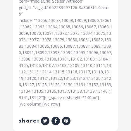
item=”mediaGrid_ScaleInWithIcon”
grid_id=”vc_gid:1652283497126-3a3568f4-4dca-
5″
include=”13056,13057,13058,13059,13060,13061
,13062,13063,13064,13065,13066,13067,13068,1
3069,13070,13071,13072,13073,13074,13075,13
076,13077,13078,13079,13080,13081,13082,130
83,13084,13085,13086,13087,13088,13089,1309
0,13091,13092,13093,13094,13095,13096,13097,
13098,13099,13100,13101,13102,13103,13104,1
3105,13106,13107,13108,13109,13110,13111,13
112,13113,13114,13115,13116,13117,13118,131
19,13120,13121,13122,13123,13124,13125,1312
6,13127,13128,13129,13130,13131,13132,13133,
13134,13135,13136,13137,13138,13139,13140,1
3141,13142″][er_space ersheight=”140px”]
[/vc_column][/vc_row]
share: