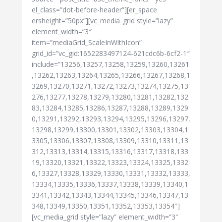
el_class=”dot-before-header”][er_space
ersheight=”50px”][vc_media_grid style=”lazy”
element_width=”3″
item=”mediaGrid_ScaleInWithIcon”
grid_id=”vc_gid:1652283497124-621cdc6b-6cf2-1″
include=”13256,13257,13258,13259,13260,13261
,13262,13263,13264,13265,13266,13267,13268,1
3269,13270,13271,13272,13273,13274,13275,13
276,13277,13278,13279,13280,13281,13282,132
83,13284,13285,13286,13287,13288,13289,1329
0,13291,13292,13293,13294,13295,13296,13297,
13298,13299,13300,13301,13302,13303,13304,1
3305,13306,13307,13308,13309,13310,13311,13
312,13313,13314,13315,13316,13317,13318,133
19,13320,13321,13322,13323,13324,13325,1332
6,13327,13328,13329,13330,13331,13332,13333,
13334,13335,13336,13337,13338,13339,13340,1
3341,13342,13343,13344,13345,13346,13347,13
348,13349,13350,13351,13352,13353,13354″]
[vc_media_grid style=”lazy” element_width=”3″