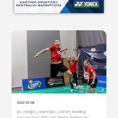
2022-05-08
[vc_row][vc_column][vc_custom_heading
source=”post_title” use_theme_fonts=”yes”