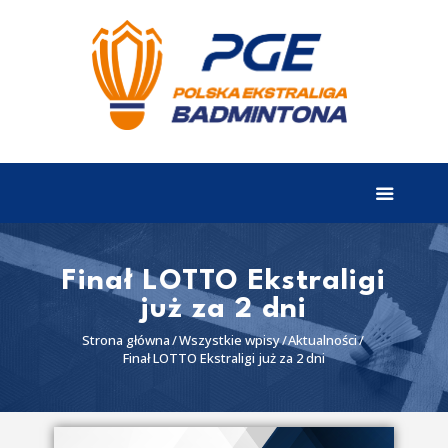
EKSTRALIGA
Aktualności
Drużyny
Tabela
Wyniki
Finał LOTTO Ekstraligi
już za 2 dni
Terminarz
Strona główna
Wszystkie wpisy
Aktualności
Partnerzy
Finał LOTTO Ekstraligi już za 2 dni
I liga
II liga