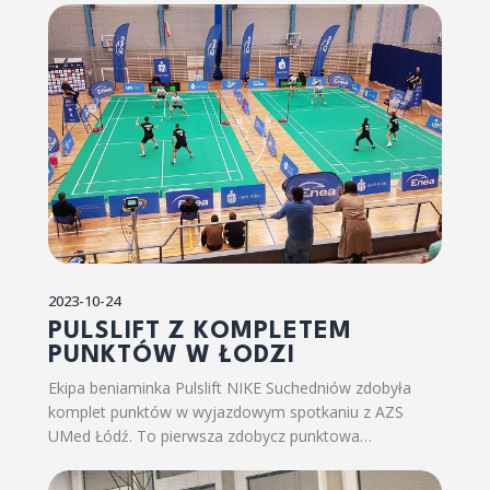
2023-10-24
PULSLIFT Z KOMPLETEM
PUNKTÓW W ŁODZI
Ekipa beniaminka Pulslift NIKE Suchedniów zdobyła
komplet punktów w wyjazdowym spotkaniu z AZS
UMed Łódź. To pierwsza zdobycz punktowa…