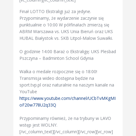
Finał LOTTO Ekstraligi już za jedyne.
Przypominamy, że wydarzenie zaczynie się
punktualnie o 10:00 W półfinałach zmierzą się
ABRM Warszawa vs. UKS Unia Bieruń oraz UKS
HUBAL Białystok vs. SKB Litpol-Malow Suwałki.
O godzinie 14:00 Baraż o Ekstraligę: UKS Plesbad
Pszczyna – Badminton School Gdynia
Walka o medale rozpocznie się o 18:00!
Transmisja wideo dostępna będzie na
sport.tvp.pl oraz naturalnie na naszym kanale na
YouTube
https://www.youtube.com/channel/UCbTvMKgMI
oF20w778U2q33Q
Przypominamy również, że na trybuny w LAVO
wstęp jest WOLNY.
[/vc_column_text][/vc_column][/vc_row][vc_row]