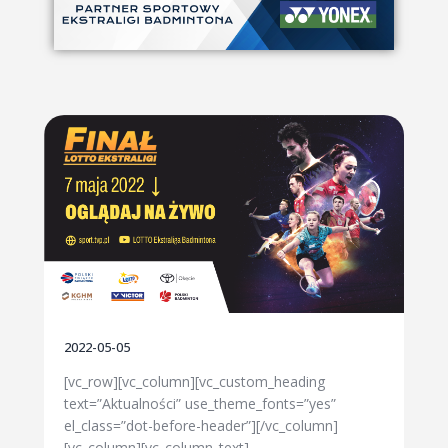
2022-05-05
[vc_row][vc_column][vc_custom_heading
text=”Aktualności” use_theme_fonts=”yes”
el_class=”dot-before-header”][/vc_column]
[vc_column][vc_column_text]