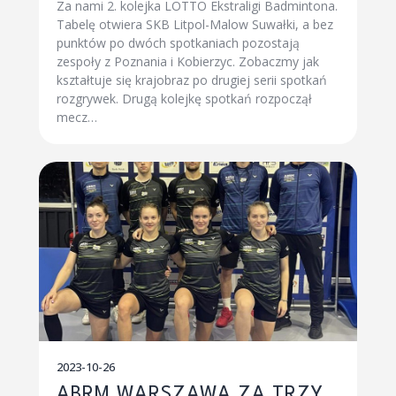
Za nami 2. kolejka LOTTO Ekstraligi Badmintona.
Tabelę otwiera SKB Litpol-Malow Suwałki, a bez
punktów po dwóch spotkaniach pozostają
zespoły z Poznania i Kobierzyc. Zobaczmy jak
kształtuje się krajobraz po drugiej serii spotkań
rozgrywek. Drugą kolejkę spotkań rozpoczął
mecz…
2023-10-26
ABRM WARSZAWA ZA TRZY