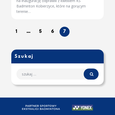
na inaugurację odprawili z kwitkiem KS
Badminton Kobierzyce, które na gorącym
terenie…
1
…
5
6
7
Szukaj