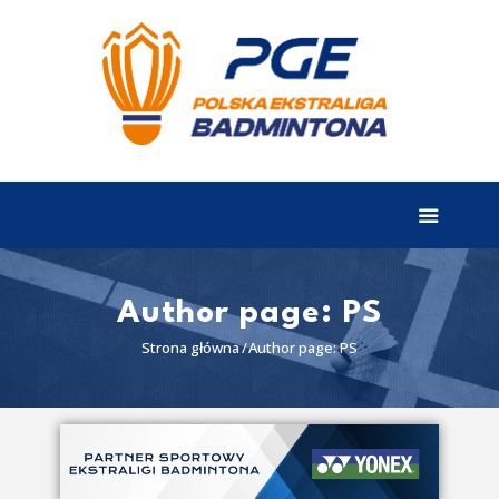
EKSTRALIGA
Aktualności
Drużyny
Tabela
Wyniki
Author page: PS
Terminarz
Strona główna
Author page: PS
Partnerzy
I liga
II liga