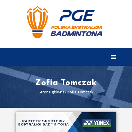
EKSTRALIGA
Aktualności
Drużyny
Tabela
Wyniki
Zofia Tomczak
Terminarz
Strona główna
Zofia Tomczak
Partnerzy
I liga
II liga