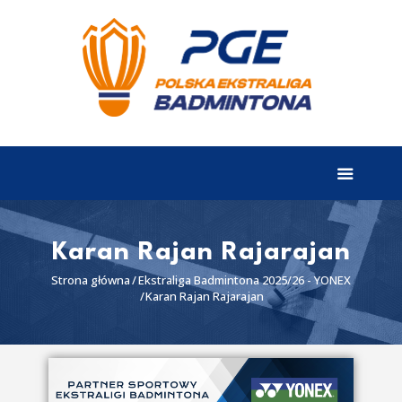
EKSTRALIGA
Aktualności
Drużyny
Tabela
Wyniki
Karan Rajan Rajarajan
Terminarz
Strona główna
Ekstraliga Badmintona 2025/26 - YONEX
Karan Rajan Rajarajan
Partnerzy
I liga
II liga