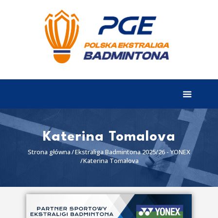
EKSTRALIGA
Aktualności
Drużyny
Tabela
Wyniki
Katerina Tomalova
Terminarz
Strona główna
Ekstraliga Badmintona 2025/26 - YONEX
Katerina Tomalova
Partnerzy
I liga
II liga