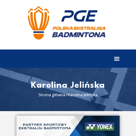
EKSTRALIGA
Aktualności
Drużyny
Tabela
Wyniki
Karolina Jelińska
Terminarz
Strona główna
Karolina Jelińska
Partnerzy
I liga
II liga