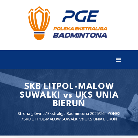
EKSTRALIGA
Aktualności
Drużyny
Tabela
Wyniki
SKB LITPOL-MALOW
SUWAŁKI vs UKS UNIA
Terminarz
BIERUŃ
Partnerzy
Strona główna
Ekstraliga Badmintona 2025/26 - YONEX
I liga
SKB LITPOL-MALOW SUWAŁKI vs UKS UNIA BIERUŃ
II liga