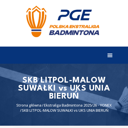
EKSTRALIGA
Aktualności
Drużyny
Tabela
Wyniki
SKB LITPOL-MALOW
SUWAŁKI vs UKS UNIA
Terminarz
BIERUŃ
Partnerzy
Strona główna
Ekstraliga Badmintona 2025/26 - YONEX
I liga
SKB LITPOL-MALOW SUWAŁKI vs UKS UNIA BIERUŃ
II liga