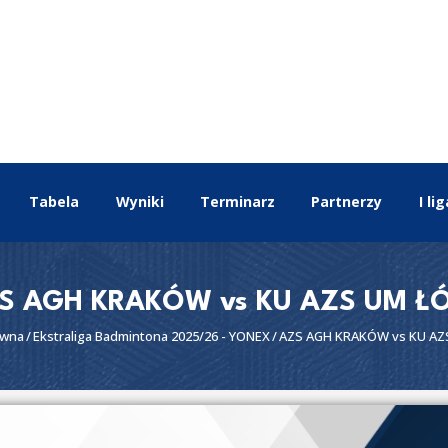
EKSTRALIGA
Aktualności
Drużyny
Tabela
Wyniki
Terminarz
Tabela
Wyniki
Terminarz
Partnerzy
I lig
Partnerzy
I liga
II liga
S AGH KRAKÓW vs KU AZS UM Ł
ówna
Ekstraliga Badmintona 2025/26 - YONEX
AZS AGH KRAKÓW vs KU AZ