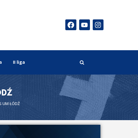
a
II liga
ÓDŹ
S UM ŁÓDŹ