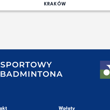
KRAKÓW
akt
Wpłaty