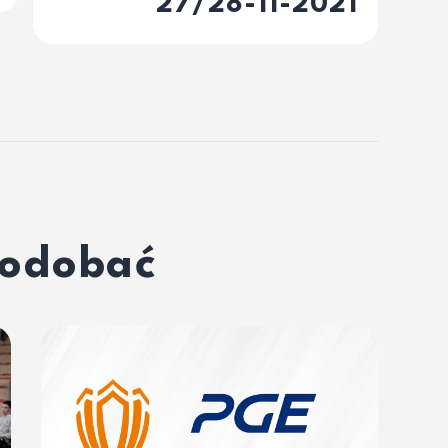
27/28-11-2021
podobać