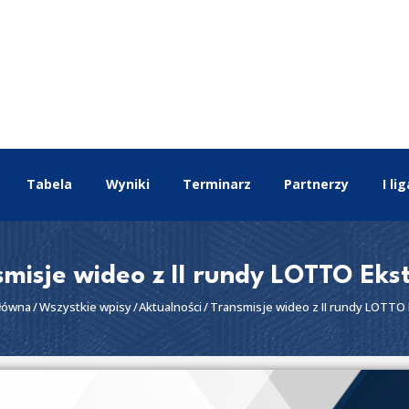
EKSTRALIGA
Aktualności
Drużyny
Tabela
Wyniki
Terminarz
Tabela
Wyniki
Terminarz
Partnerzy
I lig
Partnerzy
I liga
II liga
misje wideo z II rundy LOTTO Ekst
łówna
Wszystkie wpisy
Aktualności
Transmisje wideo z II rundy LOTTO E