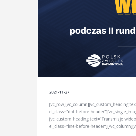
2021-11-27
[vc_row][vc_column][vc_custom_heading tex
el_class=”dot-before-header”][vc_single_ima
[vc_custom_heading text=”Transmisje wideo 
el_class=”line-before-header”][/vc_column]