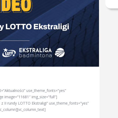
t=”Aktualności” use_theme_fonts=”yes”
ge image=”11681″ img_size=”full”]
z II rundy LOTTO Ekstraligi” use_theme_fonts=”yes”
[vc_column][vc_column_text]