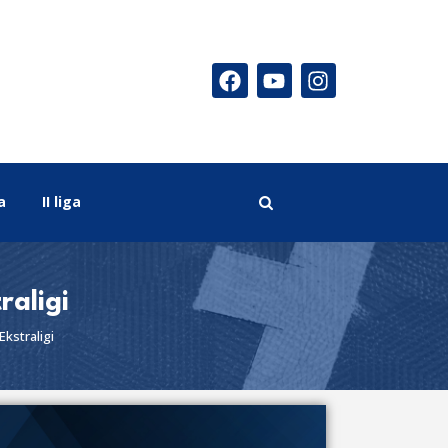
a
II liga
raligi
kstraligi