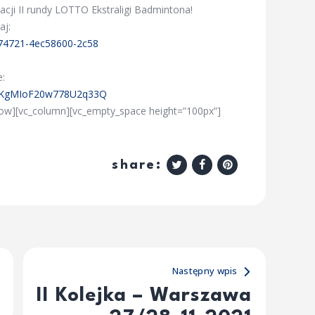
acji II rundy LOTTO Ekstraligi Badmintona!
aj:
0374721-4ec58600-2c58
e:
vMKgMIoF20w778U2q33Q
_row][vc_column][vc_empty_space height=”100px”]
share:
Następny wpis
II Kolejka – Warszawa