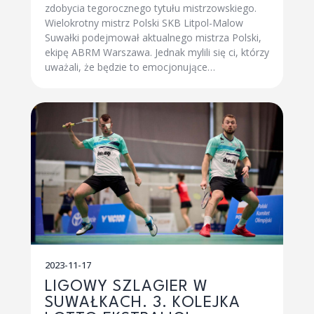
zdobycia tegorocznego tytułu mistrzowskiego.
Wielokrotny mistrz Polski SKB Litpol-Malow
Suwałki podejmował aktualnego mistrza Polski,
ekipę ABRM Warszawa. Jednak mylili się ci, którzy
uważali, że będzie to emocjonujące…
2023-11-17
LIGOWY SZLAGIER W
SUWAŁKACH. 3. KOLEJKA