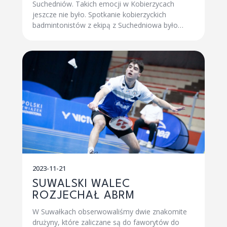
Suchedniów. Takich emocji w Kobierzycach
jeszcze nie było. Spotkanie kobierzyckich
badmintonistów z ekipą z Suchedniowa było…
2023-11-21
SUWALSKI WALEC
ROZJECHAŁ ABRM
W Suwałkach obserwowaliśmy dwie znakomite
drużyny, które zaliczane są do faworytów do