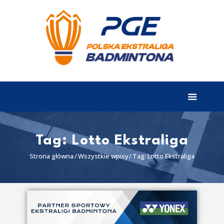
EKSTRALIGA
Aktualności
Drużyny
Tabela
Wyniki
Tag: Lotto Ekstraliga
Terminarz
Strona główna
Wszystkie wpisy
Tag: Lotto Ekstraliga
Partnerzy
I liga
II liga