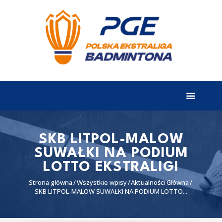
EKSTRALIGA
Aktualności
Drużyny
Tabela
Wyniki
SKB LITPOL-MALOW
SUWAŁKI NA PODIUM
Terminarz
LOTTO EKSTRALIGI
Partnerzy
Strona główna
Wszystkie wpisy
Aktualności Główna
I liga
SKB LITPOL-MALOW SUWAŁKI NA PODIUM LOTTO...
II liga