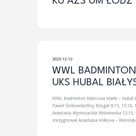
KU AZS UM ŁÓDŹ
2023-12-12
WWL BADMINTON 
UKS HUBAL BIAŁY
WWL Badminton Marcovia Marki – Hubal B
Paweł Śmiłowski/Roy Enogat 8:15, 15:10, 
Anastasia Alymova/Ida Wiśniewska 12:15, 
zrezygnował Anastasia Volkova – Weronika