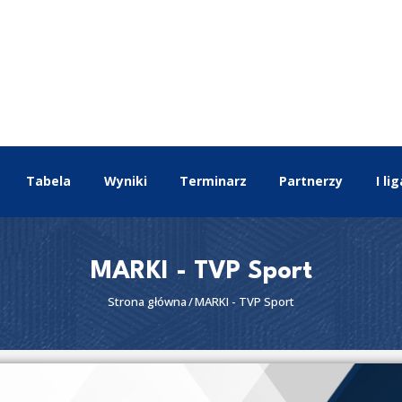
EKSTRALIGA
Aktualności
Drużyny
Tabela
Wyniki
Terminarz
Tabela
Wyniki
Terminarz
Partnerzy
I lig
Partnerzy
I liga
II liga
MARKI - TVP Sport
Strona główna
MARKI - TVP Sport