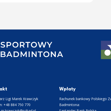
akt
Wpłaty
rz Ligi Marek Krawczyk
Rachunek bankowy Polskiego Z
n: +48 884 750 770
Badmintona:
: m.krawczyk@pzbad.pl
Santander Bank Polska