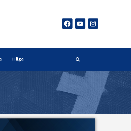
a
II liga