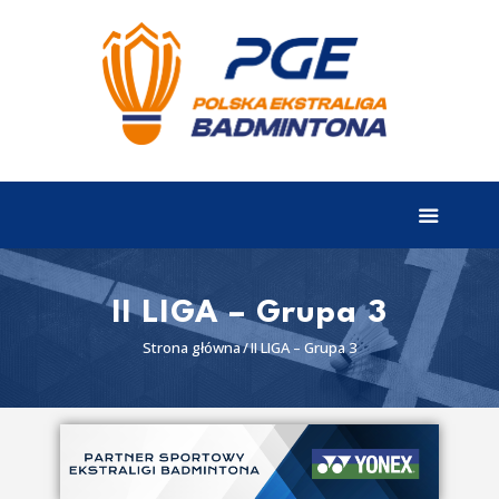
EKSTRALIGA
Aktualności
Drużyny
Tabela
Wyniki
II LIGA – Grupa 3
Terminarz
Strona główna
II LIGA – Grupa 3
Partnerzy
I liga
II liga