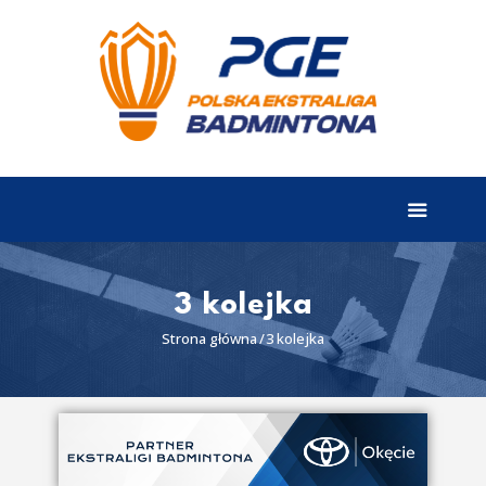
EKSTRALIGA
Aktualności
Drużyny
Tabela
Wyniki
3 kolejka
Terminarz
Strona główna
3 kolejka
Partnerzy
I liga
II liga