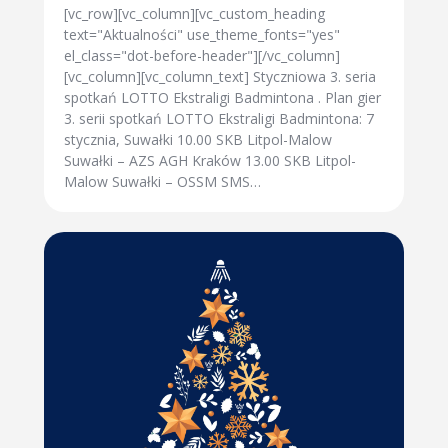
[vc_row][vc_column][vc_custom_heading
text="Aktualności" use_theme_fonts="yes"
el_class="dot-before-header"][/vc_column]
[vc_column][vc_column_text] Styczniowa 3. seria
spotkań LOTTO Ekstraligi Badmintona . Plan gier
3. serii spotkań LOTTO Ekstraligi Badmintona: 7
stycznia, Suwałki 10.00 SKB Litpol-Malow
Suwałki – AZS AGH Kraków 13.00 SKB Litpol-
Malow Suwałki – OSSM SMS…